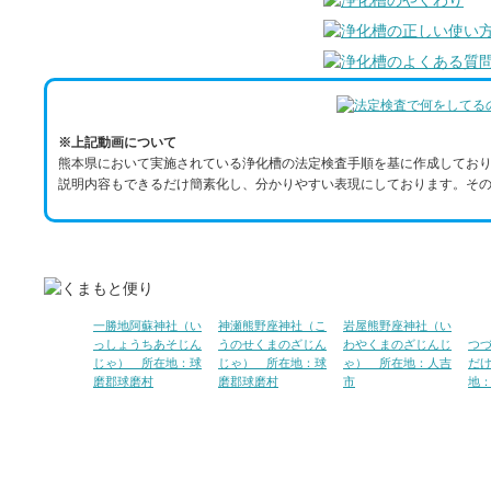
※上記動画について
熊本県において実施されている浄化槽の法定検査手順を基に作成しており
説明内容もできるだけ簡素化し、分かりやすい表現にしております。その
一勝地阿蘇神社（い
神瀬熊野座神社（こ
岩屋熊野座神社（い
っしょうちあそじん
うのせくまのざじん
わやくまのざじんじ
つ
じゃ） 所在地：球
じゃ） 所在地：球
ゃ） 所在地：人吉
だ
磨郡球磨村
磨郡球磨村
市
地