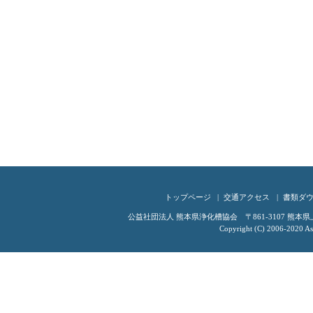
トップページ
交通アクセス
書類ダ
公益社団法人 熊本県浄化槽協会 〒861-3107 熊本県上益城
Copyright (C) 2006-2020 Ass