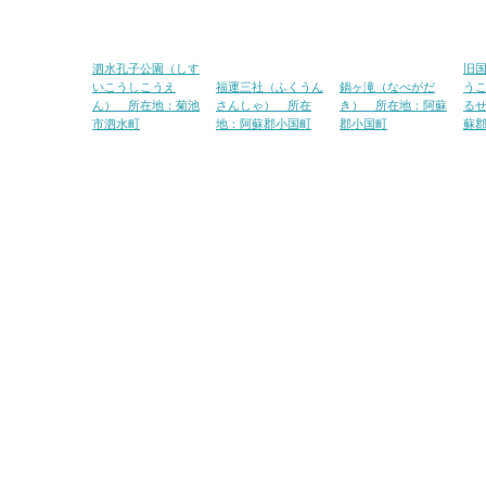
泗水孔子公園（しす
旧
いこうしこうえ
福運三社（ふくうん
鍋ヶ滝（なべがだ
う
ん） 所在地：菊池
さんしゃ） 所在
き） 所在地：阿蘇
る
市泗水町
地：阿蘇郡小国町
郡小国町
蘇