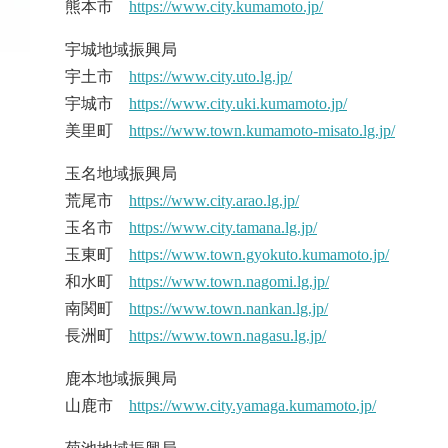
熊本市
https://www.city.kumamoto.jp/
宇城地域振興局
宇土市
https://www.city.uto.lg.jp/
宇城市
https://www.city.uki.kumamoto.jp/
美里町
https://www.town.kumamoto-misato.lg.jp/
玉名地域振興局
荒尾市
https://www.city.arao.lg.jp/
玉名市
https://www.city.tamana.lg.jp/
玉東町
https://www.town.gyokuto.kumamoto.jp/
和水町
https://www.town.nagomi.lg.jp/
南関町
https://www.town.nankan.lg.jp/
長洲町
https://www.town.nagasu.lg.jp/
鹿本地域振興局
山鹿市
https://www.city.yamaga.kumamoto.jp/