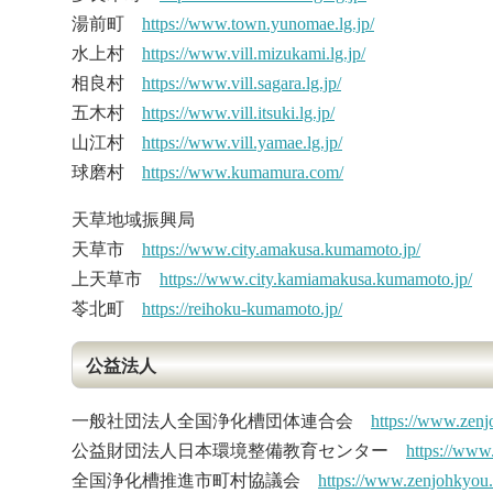
湯前町
https://www.town.yunomae.lg.jp/
水上村
https://www.vill.mizukami.lg.jp/
相良村
https://www.vill.sagara.lg.jp/
五木村
https://www.vill.itsuki.lg.jp/
山江村
https://www.vill.yamae.lg.jp/
球磨村
https://www.kumamura.com/
天草地域振興局
天草市
https://www.city.amakusa.kumamoto.jp/
上天草市
https://www.city.kamiamakusa.kumamoto.jp/
苓北町
https://reihoku-kumamoto.jp/
公益法人
一般社団法人全国浄化槽団体連合会
https://www.zenjo
公益財団法人日本環境整備教育センター
https://www.
全国浄化槽推進市町村協議会
https://www.zenjohkyou.