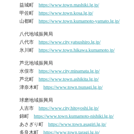
益城町
https://www.town.mashiki.lg.jp/
甲佐町
https://www.town.kosa.lg.jp/
山都町
https://www.town.kumamoto-yamato.lg.jp/
八代地域振興局
八代市
https://www.city.yatsushiro.lg.jp/
氷川町
https://www.town.hikawa.kumamoto.jp/
芦北地域振興局
水俣市
https://www.city.minamata.lg.jp/
芦北町
https://www.town.ashikita.lg.jp/
津奈木町
https://www.town.tsunagi.lg.jp/
球磨地域振興局
人吉市
https://www.city.hitoyoshi.lg.jp/
錦町
https://www.town.kumamoto-nishiki.lg.jp/
あさぎり町
https://www.town.asagiri.lg.jp/
多良木町
https://www.town.taragi.lg.jp/