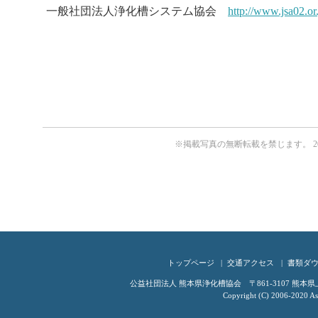
一般社団法人浄化槽システム協会
http://www.jsa02.or.
※掲載写真の無断転載を禁じます。
2
トップページ
交通アクセス
書類ダ
公益社団法人 熊本県浄化槽協会 〒861-3107 熊本県上益城
Copyright (C) 2006-2020 Ass