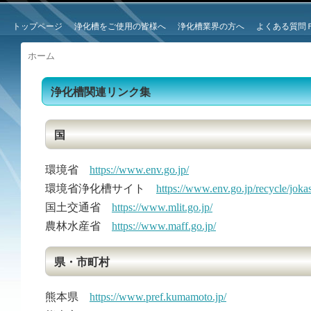
トップページ
浄化槽をご使用の皆様へ
浄化槽業界の方へ
よくある質問
ホーム
浄化槽関連リンク集
国
環境省
https://www.env.go.jp/
環境省浄化槽サイト
https://www.env.go.jp/recycle/joka
国土交通省
https://www.mlit.go.jp/
農林水産省
https://www.maff.go.jp/
県・市町村
熊本県
https://www.pref.kumamoto.jp/