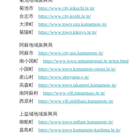
菊池地域振興局
菊池市
https://www.city.kikuchi.lg.jp/
合志市
https://www.city.koshi.lg.jp/
大津町
https://www.town.ozu.kumamoto.jp/
菊陽町
https://www.town.kikuyo.lg.jp/
阿蘇地域振興局
阿蘇市
https://www.city.aso.kumamoto.jp/
南小国町
https://www.town.minamioguni.lg.jp/top.html
小国町
https://www.town.kumamoto-oguni.lg.jp/
産山村
https://www.ubuyama-v.jp/
高森町
https://www.town.takamori.kumamoto.jp/
南阿蘇村
https://www.vill.minamiaso.lg.jp/
西原村
https://www.vill.nishihara.kumamoto.jp/
上益城地域振興局
御船町
https://www.town.mifune.kumamoto.jp/
嘉島町
https://www.town.kumamoto-kashima.lg.jp/