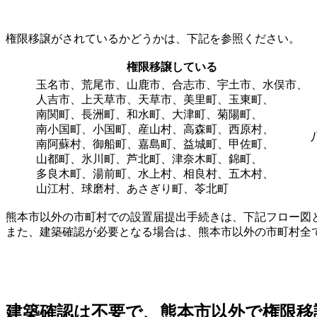
権限移譲がされているかどうかは、下記を参照ください。
権限移譲している
玉名市、荒尾市、山鹿市、合志市、宇土市、水俣市、
人吉市、上天草市、天草市、美里町、玉東町、
南関町、長洲町、和水町、大津町、菊陽町、
南小国町、小国町、産山村、高森町、西原村、
南阿蘇村、御船町、嘉島町、益城町、甲佐町、
山都町、氷川町、芦北町、津奈木町、錦町、
多良木町、湯前町、水上村、相良村、五木村、
山江村、球磨村、あさぎり町、苓北町
熊本市以外の市町村での設置届提出手続きは、下記フロー図
また、建築確認が必要となる場合は、熊本市以外の市町村全
建築確認は不要で、熊本市以外で権限移