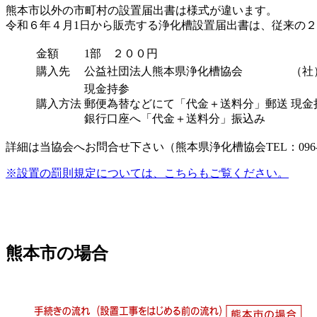
熊本市以外の市町村の設置届出書は様式が違います。
令和６年４月1日から販売する浄化槽設置届出書は、従来の
金額
1部 ２００円
購入先
公益社団法人熊本県浄化槽協会
（社
現金持参
購入方法
郵便為替などにて「代金＋送料分」郵送
現金
銀行口座へ「代金＋送料分」振込み
詳細は当協会へお問合せ下さい（熊本県浄化槽協会TEL：096-28
※設置の罰則規定については、こちらもご覧ください。
熊本市の場合