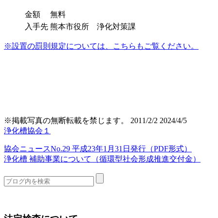
金額
無料
入手先
熊本市役所 浄化対策課
※設置の罰則規定については、こちらもご覧ください。
※掲載写真の無断転載を禁じます。
2011/2/2
2024/4/5
浄化槽協会１
協会ニュースNo.29 平成23年1月31日発行（PDF形式）
浄化槽 補助事業について（循環型社会形成推進交付金）