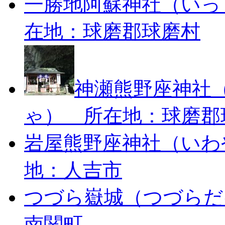
一勝地阿蘇神社（いっ
在地：球磨郡球磨村
神瀬熊野座神社
ゃ） 所在地：球磨郡
岩屋熊野座神社（いわ
地：人吉市
つづら嶽城（つづらだ
南関町