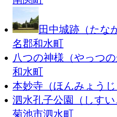
田中城跡（たな
名郡和水町
八つの神様（やっつの
和水町
本妙寺（ほんみょうじ
泗水孔子公園（しすい
菊池市泗水町