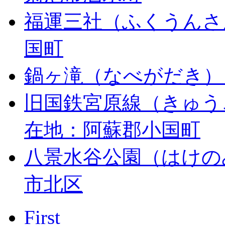
福運三社（ふくうんさ
国町
鍋ヶ滝（なべがだき）
旧国鉄宮原線（きゅう
在地：阿蘇郡小国町
八景水谷公園（はけの
市北区
First