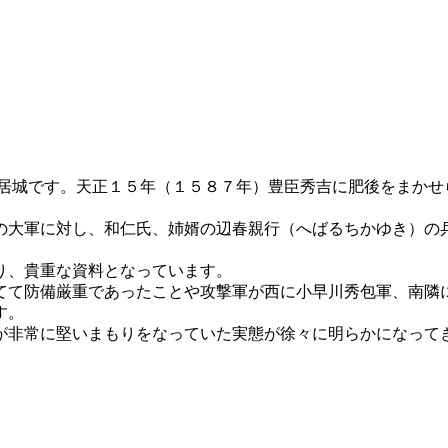
の居城です。天正１５年（１５８７年）豊臣秀吉に肥後をまかせ
の大軍に対し、和仁氏、姉婿の辺春親行（へばるちかゆき）の
り、貴重な資料となっています。
てて防備厳重であったことや攻撃軍が西に小早川秀包軍、南隣
す。
が非常に堅いまもりをなっていた実態が徐々に明らかになって