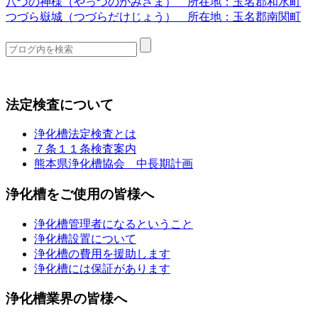
八つの神様（やっつのかみさま） 所在地：玉名郡和水町
つづら嶽城（つづらだけじょう） 所在地：玉名郡南関町
法定検査について
浄化槽法定検査とは
７条１１条検査案内
熊本県浄化槽協会 中長期計画
浄化槽をご使用の皆様へ
浄化槽管理者になるということ
浄化槽設置について
浄化槽の費用を援助します
浄化槽には保証があります
浄化槽業界の皆様へ