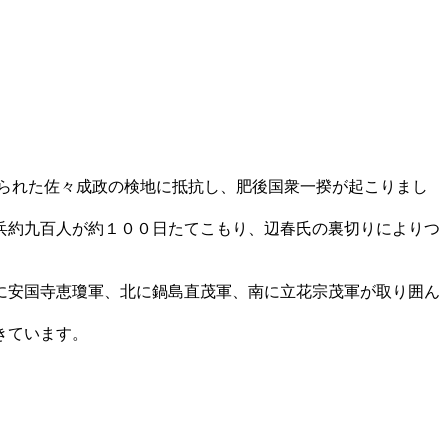
られた佐々成政の検地に抵抗し、肥後国衆一揆が起こりまし
兵約九百人が約１００日たてこもり、辺春氏の裏切りによりつ
に安国寺恵瓊軍、北に鍋島直茂軍、南に立花宗茂軍が取り囲ん
きています。