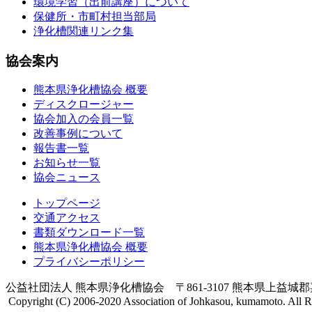
環境学習（出前講座）について
保健所・市町村担当部局
浄化槽関連リンク集
協会案内
熊本県浄化槽協会 概要
ディスクロージャー
協会加入の会員一覧
改善事例について
報告書一覧
お知らせ一覧
協会ニュース
トップページ
交通アクセス
書類ダウンロード一覧
熊本県浄化槽協会 概要
プライバシーポリシー
公益社団法人 熊本県浄化槽協会 〒861-3107 熊本県上益城郡嘉島町上仲
Copyright (C) 2006-2020 Association of Johkasou, kumamoto. All R