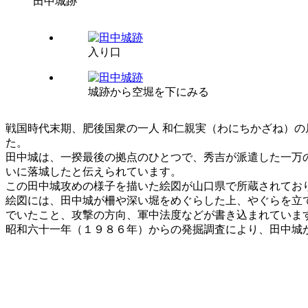
田中城跡
入り口
城跡から空堀を下にみる
戦国時代末期、肥後国衆の一人 和仁親実（わにちかざね）
た。
田中城は、一揆最後の拠点のひとつで、秀吉が派遣した一万
いに落城したと伝えられています。
この田中城攻めの様子を描いた絵図が山口県で所蔵されてお
絵図には、田中城が柵や深い堀をめぐらした上、やぐらを立
でいたこと、攻撃の方向、軍中法度などが書き込まれていま
昭和六十一年（１９８６年）からの発掘調査により、田中城