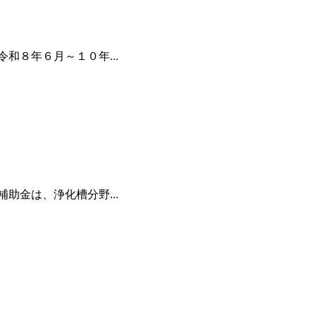
８年６月～１０年...
金は、浄化槽分野...