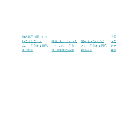
泗水孔子公園（しす
旧
いこうしこうえ
福運三社（ふくうん
鍋ヶ滝（なべがだ
う
ん） 所在地：菊池
さんしゃ） 所在
き） 所在地：阿蘇
る
市泗水町
地：阿蘇郡小国町
郡小国町
蘇