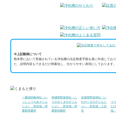
※上記動画について
熊本県において実施されている浄化槽の法定検査手順を基に作成しており
た、説明内容もできるだけ簡素化し、分かりやすい表現にしております。
一勝地阿蘇神社（い
神瀬熊野座神社（こ
岩屋熊野座神社（い
っしょうちあそじん
うのせくまのざじん
わやくまのざじんじ
つ
じゃ） 所在地：球
じゃ） 所在地：球
ゃ） 所在地：人吉
だ
磨郡球磨村
磨郡球磨村
市
地