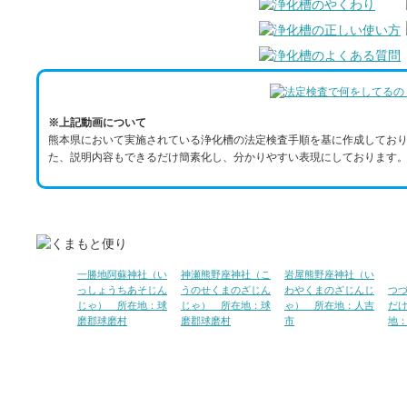
※上記動画について
熊本県において実施されている浄化槽の法定検査手順を基に作成しており
た、説明内容もできるだけ簡素化し、分かりやすい表現にしております。
一勝地阿蘇神社（い
神瀬熊野座神社（こ
岩屋熊野座神社（い
っしょうちあそじん
うのせくまのざじん
わやくまのざじんじ
つ
じゃ） 所在地：球
じゃ） 所在地：球
ゃ） 所在地：人吉
だ
磨郡球磨村
磨郡球磨村
市
地