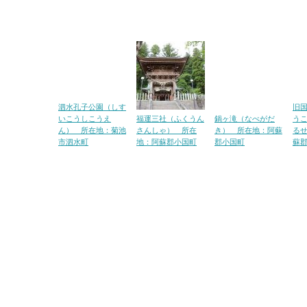
泗水孔子公園（しす
旧
いこうしこうえ
福運三社（ふくうん
鍋ヶ滝（なべがだ
う
ん） 所在地：菊池
さんしゃ） 所在
き） 所在地：阿蘇
る
市泗水町
地：阿蘇郡小国町
郡小国町
蘇