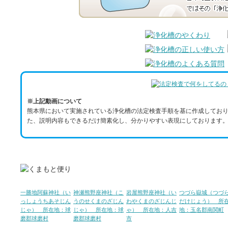
※上記動画について
熊本県において実施されている浄化槽の法定検査手順を基に作成しており
た、説明内容もできるだけ簡素化し、分かりやすい表現にしております。
一勝地阿蘇神社（い
神瀬熊野座神社（こ
岩屋熊野座神社（い
つづら嶽城（つづ
っしょうちあそじん
うのせくまのざじん
わやくまのざじんじ
だけじょう） 所
じゃ） 所在地：球
じゃ） 所在地：球
ゃ） 所在地：人吉
地：玉名郡南関町
磨郡球磨村
磨郡球磨村
市