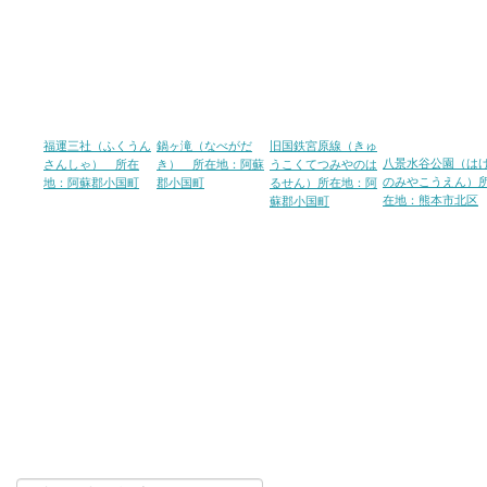
福運三社（ふくうん
鍋ヶ滝（なべがだ
旧国鉄宮原線（きゅ
八景水谷公園（は
さんしゃ） 所在
き） 所在地：阿蘇
うこくてつみやのは
のみやこうえん）
地：阿蘇郡小国町
郡小国町
るせん）所在地：阿
在地：熊本市北区
蘇郡小国町