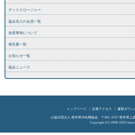
ディスクロージャー
協会加入の会員一覧
改善事例について
報告書一覧
お知らせ一覧
協会ニュース
トップページ
交通アクセス
書類ダウン
公益社団法人 熊本県浄化槽協会 〒861-3107 熊本県上益城郡嘉
Copyright (C) 2006-2020 Associ