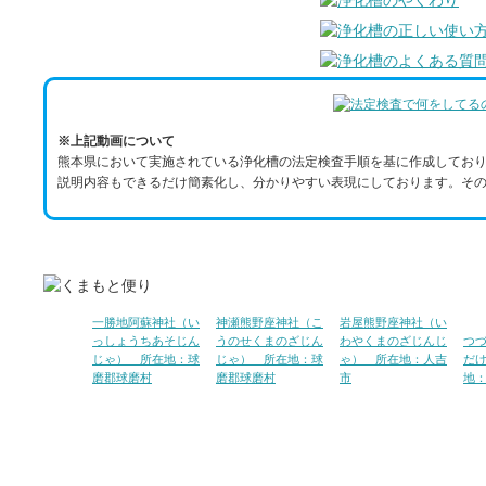
※上記動画について
熊本県において実施されている浄化槽の法定検査手順を基に作成しており
説明内容もできるだけ簡素化し、分かりやすい表現にしております。その
一勝地阿蘇神社（い
神瀬熊野座神社（こ
岩屋熊野座神社（い
っしょうちあそじん
うのせくまのざじん
わやくまのざじんじ
つ
じゃ） 所在地：球
じゃ） 所在地：球
ゃ） 所在地：人吉
だ
磨郡球磨村
磨郡球磨村
市
地