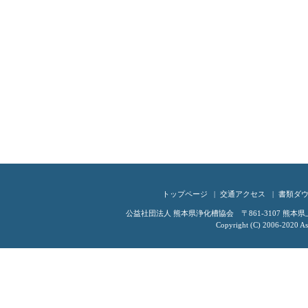
トップページ
交通アクセス
書類ダ
公益社団法人 熊本県浄化槽協会 〒861-3107 熊本県上益城
Copyright (C) 2006-2020 Ass