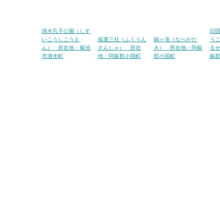
泗水孔子公園（しす
旧
いこうしこうえ
福運三社（ふくうん
鍋ヶ滝（なべがだ
う
ん） 所在地：菊池
さんしゃ） 所在
き） 所在地：阿蘇
る
市泗水町
地：阿蘇郡小国町
郡小国町
蘇