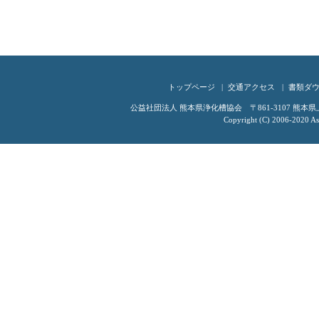
トップページ
交通アクセス
書類ダ
公益社団法人 熊本県浄化槽協会 〒861-3107 熊本県上益城
Copyright (C) 2006-2020 Ass