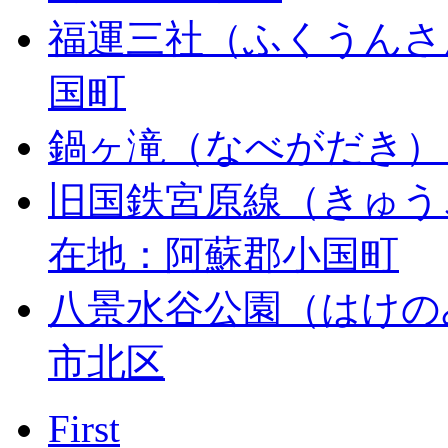
福運三社（ふくうんさ
国町
鍋ヶ滝（なべがだき）
旧国鉄宮原線（きゅう
在地：阿蘇郡小国町
八景水谷公園（はけの
市北区
First