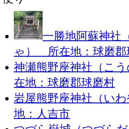
一勝地阿蘇神社
ゃ） 所在地：球磨郡
神瀬熊野座神社（こう
在地：球磨郡球磨村
岩屋熊野座神社（いわ
地：人吉市