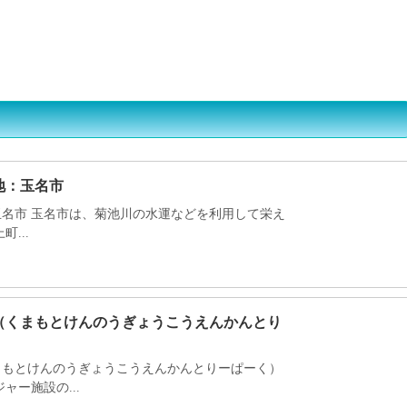
化槽業界の方へ
よくある質問ＦＡＱ
書類ダウンロード一覧
地：玉名市
名市 玉名市は、菊池川の水運などを利用して栄え
...
（くまもとけんのうぎょうこうえんかんとり
まもとけんのうぎょうこうえんかんとりーぱーく）
ャー施設の...