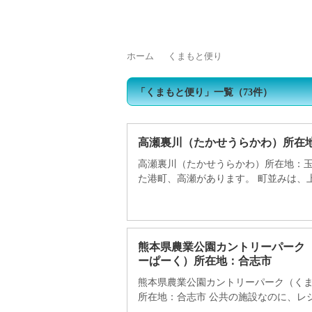
トップページ
浄化槽をご使用の皆様へ
浄
ホーム
くまもと便り
「
くまもと便り
」
一覧
（73件）
高瀬裏川（たかせうらかわ）所在
高瀬裏川（たかせうらかわ）所在地：玉
た港町、高瀬があります。 町並みは、上町
熊本県農業公園カントリーパーク
ーぱーく）所在地：合志市
熊本県農業公園カントリーパーク（く
所在地：合志市 公共の施設なのに、レジ