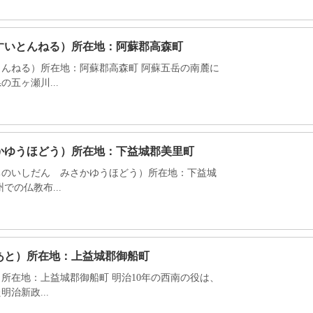
すいとんねる）所在地：阿蘇郡高森町
んねる）所在地：阿蘇郡高森町 阿蘇五岳の南麓に
五ヶ瀬川...
かゆうほどう）所在地：下益城郡美里町
ちのいしだん みさかゆうほどう）所在地：下益城
での仏教布...
あと）所在地：上益城郡御船町
所在地：上益城郡御船町 明治10年の西南の役は、
治新政...