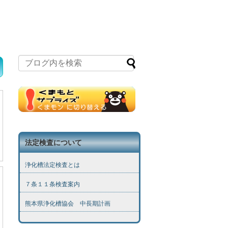
法定検査について
浄化槽法定検査とは
７条１１条検査案内
熊本県浄化槽協会 中長期計画