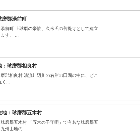
球磨郡湯前町
湯前町 上球磨の豪族、久米氏の菩提寺として建立
。 ...
地：球磨郡相良村
磨郡相良村 清流川辺川の右岸の田園の中に、どこ
...
在地：球磨郡五木村
球磨郡五木村 「五木の子守唄」で有名な球磨郡五
州山地の...