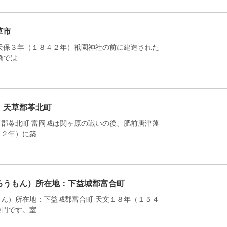
草市
天保３年（１８４２年）祇園神社の前に建造された
は...
：天草郡苓北町
郡苓北町 富岡城は関ヶ原の戦いの後、肥前唐津藩
年）に築...
ろうもん）所在地：下益城郡富合町
ん）所在地：下益城郡富合町 天文１８年（１５４
です。室...