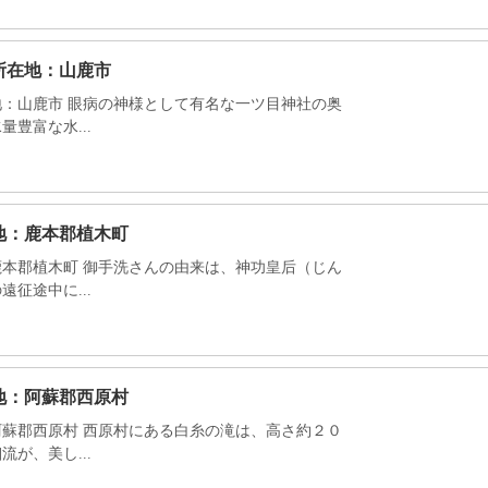
所在地：山鹿市
：山鹿市 眼病の神様として有名な一ツ目神社の奥
豊富な水...
地：鹿本郡植木町
本郡植木町 御手洗さんの由来は、神功皇后（じん
征途中に...
地：阿蘇郡西原村
蘇郡西原村 西原村にある白糸の滝は、高さ約２０
が、美し...