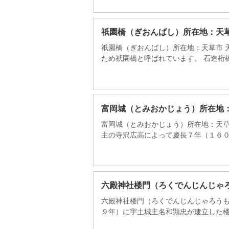
祇園橋（ぎおんばし）所在地：天
祇園橋（ぎおんばし）所在地：天草市 
ため祇園橋と呼ばれています。 石造桁橋で
富岡城（とみおかじょう）所在地
富岡城（とみおかじょう）所在地：天草
主の寺沢広高によって慶長７年（１６０２
六殿神社楼門（ろくでんじんじゃ
六殿神社楼門（ろくでんじんじゃろうも
９年）に宇土城主名和顕忠が建立した楼門