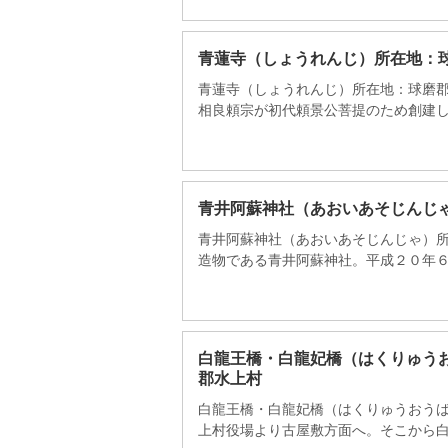
青蓮寺（しょうれんじ）所在地：
青蓮寺（しょうれんじ）所在地：球磨郡
相良頼宗が初代頼景公菩提のため創建しまし
青井阿蘇神社（あおいあそじんじ
青井阿蘇神社（あおいあそじんじゃ）所
造物である青井阿蘇神社。平成２０年６月
白龍王橋・白龍妃橋（はくりゅう
郡水上村
白龍王橋・白龍妃橋（はくりゅうおうば
上村役場より古屋敷方面へ。そこから白水