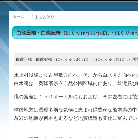
ホーム
くまもと便り
白龍王橋・白龍妃橋（はくりゅうおうばし・はくりゅ
白龍王橋・白龍妃橋（はくりゅうおうばし・はくりゅうひばし）所
水上村役場より古屋敷方面へ。そこから白水滝方面へ向
白水滝は、奥球磨県立自然公園区域内にあり、雄滝及び
滝の落差は１５０メートルにもおよび、その左右には後
球磨地方は温暖多雨な気候に恵まれ緑豊かな熊本県の中
灰岩の地層が何本も走るなど地質構造も変化に富んでい