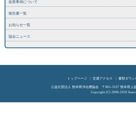
改善事例について
報告書一覧
お知らせ一覧
協会ニュース
トップページ
交通アクセス
書類ダウン
公益社団法人 熊本県浄化槽協会 〒861-3107 熊本県上益城郡嘉
Copyright (C) 2006-2020 Associ