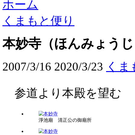
ホーム
くまもと便り
本妙寺（ほんみょうじ
2007/3/16
2020/3/23
くま
参道より本殿を望む
淨池廟 清正公の御廟所