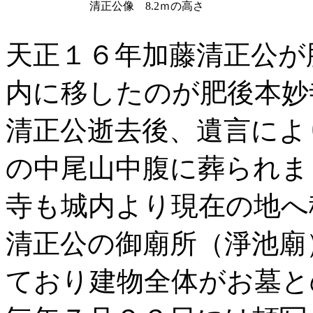
清正公像 8.2ｍの高さ
天正１６年加藤清正公が
内に移したのが肥後本妙
清正公逝去後、遺言によ
の中尾山中腹に葬られま
寺も城内より現在の地へ
清正公の御廟所（淨池廟
ており建物全体がお墓と