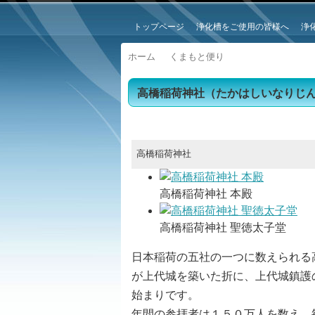
トップページ
浄化槽をご使用の皆様へ
浄
ホーム
くまもと便り
高橋稲荷神社（たかはしいなりじ
高橋稲荷神社
高橋稲荷神社 本殿
高橋稲荷神社 聖徳太子堂
日本稲荷の五社の一つに数えられる
が上代城を築いた折に、上代城鎮護
始まりです。
年間の参拝者は１５０万人を数え、