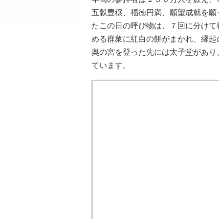
五穀豊穣、福徳円満、願望成就を願
たこの日の呼び物は、７回に分けて
める群衆に紅白の餅がまかれ、縁起
奥の宮を登った先には太子堂があり
ています。