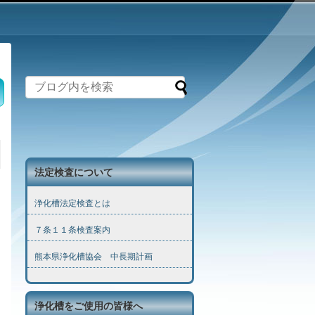
法定検査について
浄化槽法定検査とは
７条１１条検査案内
熊本県浄化槽協会 中長期計画
浄化槽をご使用の皆様へ