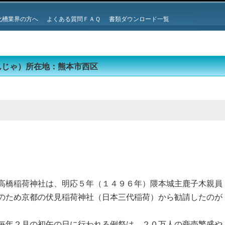
化槽業界の方へ
よくある質問ＦＡＱ
書類ダウンロード一覧
んじゃ）所在地：熊本市西区
高橋稲荷神社は、明応５年（１４９６年）隈本城主鹿子木親員
のため京都の伏見稲荷神社（日本三代稲荷）から勧請したのが
毎年２月の初午の日に行われる例祭は、２０万人の商売繁盛や