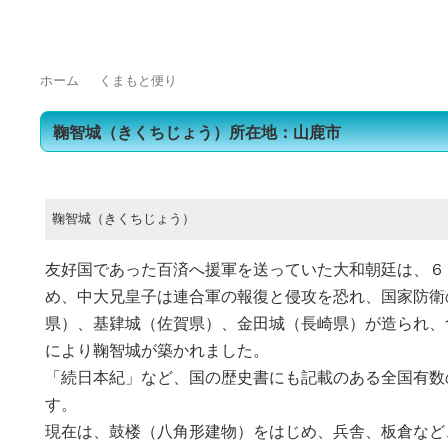
トップページ
浄化槽をご使用の皆様へ
浄化槽業界の方へ
よくある質問
ホーム
くまもと便り
鞠智城（きくちじょう）所在地：山鹿市
鞠智城（きくちじょう）
友好国であった百済へ援軍を送っていた大和朝廷は、６
め、中大兄皇子は連合軍の報復と侵攻を恐れ、国家防衛
県）、基肄城（佐賀県）、金田城（長崎県）が造られ、
により鞠智城が築かれました。
「続日本紀」など、国の歴史書にも記載のある全国有数
す。
現在は、鼓楼（八角形建物）をはじめ、兵舎、板倉など