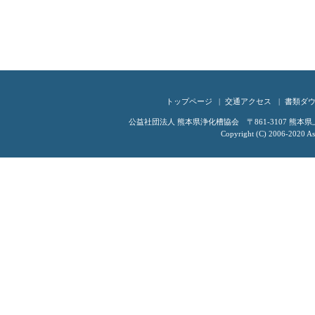
トップページ
交通アクセス
書類ダ
公益社団法人 熊本県浄化槽協会 〒861-3107 熊本県上益城
Copyright (C) 2006-2020 Ass