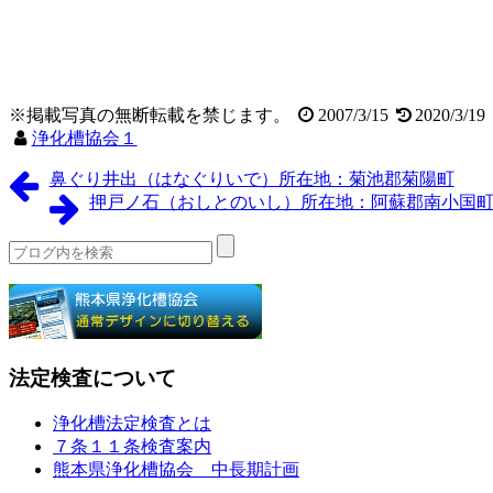
※掲載写真の無断転載を禁じます。
2007/3/15
2020/3/19
浄化槽協会１
鼻ぐり井出（はなぐりいで）所在地：菊池郡菊陽町
押戸ノ石（おしとのいし）所在地：阿蘇郡南小国
法定検査について
浄化槽法定検査とは
７条１１条検査案内
熊本県浄化槽協会 中長期計画