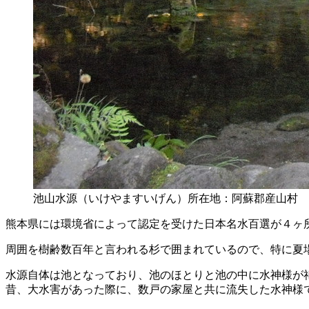
池山水源（いけやますいげん）所在地：阿蘇郡産山村
熊本県には環境省によって認定を受けた日本名水百選が４ヶ
周囲を樹齢数百年と言われる杉で囲まれているので、特に夏
水源自体は池となっており、池のほとりと池の中に水神様が
昔、大水害があった際に、数戸の家屋と共に流失した水神様