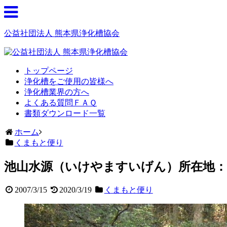
公益社団法人 熊本県浄化槽協会
トップページ
浄化槽をご使用の皆様へ
浄化槽業界の方へ
よくある質問ＦＡＱ
書類ダウンロード一覧
ホーム
くまもと便り
池山水源（いけやますいげん）所在地：
2007/3/15
2020/3/19
くまもと便り