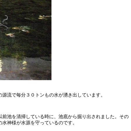
の源流で毎分３０トンもの水が湧き出しています。
以前池を清掃している時に、池底から掘り出されました。その
の水神様が水源を守っているのです。