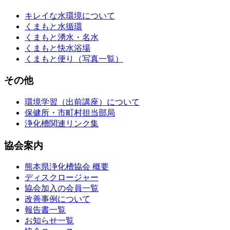
キレイな水環境について
くまもと水循環
くまもと湧水・名水
くまもと快水浴場
くまもと便り（写真一覧）
その他
環境学習（出前講座）について
保健所・市町村担当部局
浄化槽関連リンク集
協会案内
熊本県浄化槽協会 概要
ディスクロージャー
協会加入の会員一覧
改善事例について
報告書一覧
お知らせ一覧