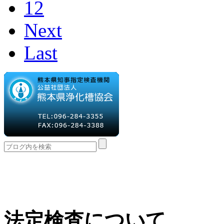
12
Next
Last
法定検査について