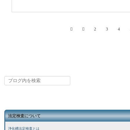
2
3
4
法定検査について
浄化槽法定検査とは