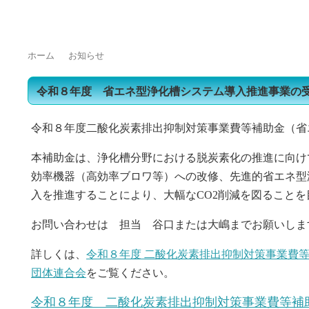
トップページ
浄化槽をご使用の皆様へ
浄化槽業界の方へ
よくある質問
ホーム
お知らせ
令和８年度 省エネ型浄化槽システム導入推進事業の
令和８年度二酸化炭素排出抑制対策事業費等補助金（省
本補助金は、浄化槽分野における脱炭素化の推進に向け
効率機器（高効率ブロワ等）への改修、先進的省エネ型
入を推進することにより、大幅なCO2削減を図ること
お問い合わせは 担当 谷口または大嶋までお願いしま
詳しくは、
令和８年度 二酸化炭素排出抑制対策事業費等補
団体連合会
をご覧ください。
令和８年度 二酸化炭素排出抑制対策事業費等補