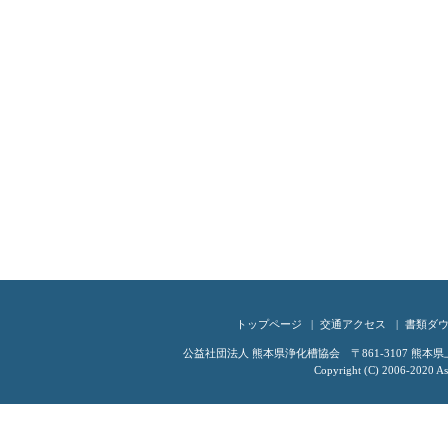
トップページ
交通アクセス
書類ダ
公益社団法人 熊本県浄化槽協会 〒861-3107 熊本県上益城
Copyright (C) 2006-2020 Ass