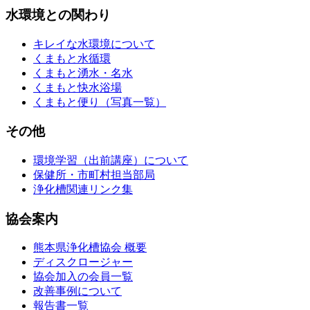
水環境との関わり
キレイな水環境について
くまもと水循環
くまもと湧水・名水
くまもと快水浴場
くまもと便り（写真一覧）
その他
環境学習（出前講座）について
保健所・市町村担当部局
浄化槽関連リンク集
協会案内
熊本県浄化槽協会 概要
ディスクロージャー
協会加入の会員一覧
改善事例について
報告書一覧