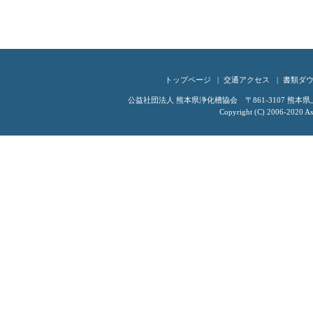
トップページ
交通アクセス
書類ダ
公益社団法人 熊本県浄化槽協会 〒861-3107 熊本県上益城
Copyright (C) 2006-2020 Ass