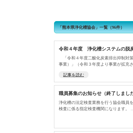
トップページ
浄化槽をご使用の皆様へ
浄
「
熊本県浄化槽協会
」
一覧
（96件）
令和４年度 浄化槽システムの脱
「令和４年度二酸化炭素排出抑制対策
事業）」（令和３年度より事業が拡充され
記事を読む
職員募集のお知らせ（終了しまし
浄化槽の法定検査業務を行う協会職員
検査に係る指定検査機関になります。 ..