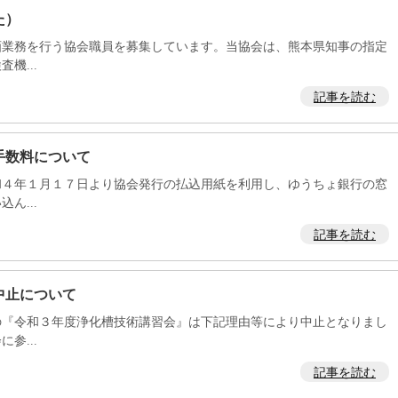
た）
画業務を行う協会職員を募集しています。当協会は、熊本県知事の指定
機...
記事を読む
手数料について
４年１月１７日より協会発行の払込用紙を利用し、ゆうちょ銀行の窓
ん...
記事を読む
中止について
『令和３年度浄化槽技術講習会』は下記理由等により中止となりまし
参...
記事を読む