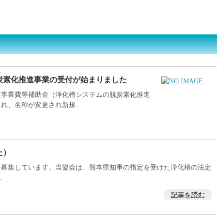
化槽業界の方へ
よくある質問ＦＡＱ
書類ダウンロード一覧
炭素化推進事業の受付が始まりました
事業費等補助金（浄化槽システムの脱炭素化推進
、名称が変更され新規...
た）
を募集しています。当協会は、熊本県知事の指定を受けた浄化槽の法定
.
記事を読む