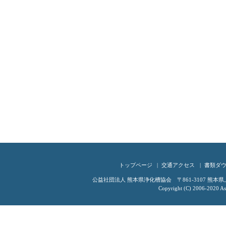
トップページ
交通アクセス
書類ダ
公益社団法人 熊本県浄化槽協会 〒861-3107 熊本県上益城
Copyright (C) 2006-2020 Ass