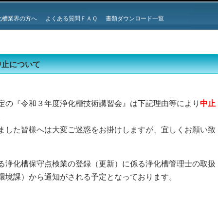
化槽業界の方へ
よくある質問ＦＡＱ
書類ダウンロード一覧
中止について
中止
定の『令和３年度浄化槽技術講習会』は下記理由等により
。
ました皆様へは大変ご迷惑をお掛けしますが、宜しくお願い致
る浄化槽保守点検業の登録（更新）に係る浄化槽管理士の取扱
環境課）から通知がされる予定となっております。