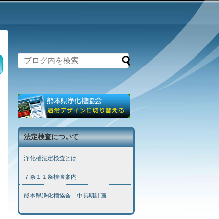
法定検査について
浄化槽法定検査とは
７条１１条検査案内
熊本県浄化槽協会 中長期計画