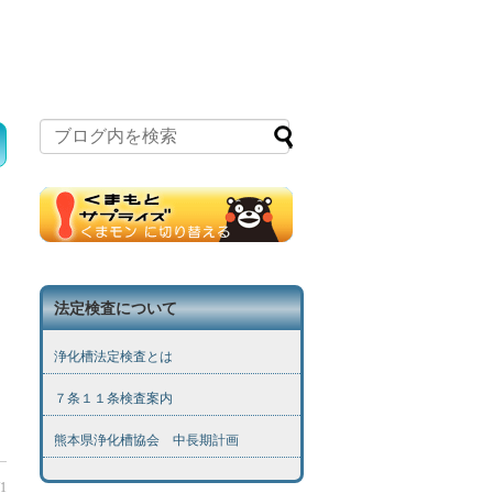
法定検査について
浄化槽法定検査とは
７条１１条検査案内
熊本県浄化槽協会 中長期計画
/1