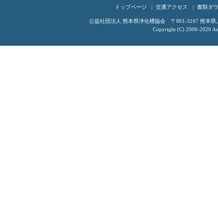
トップページ
交通アクセス
書類ダ
公益社団法人 熊本県浄化槽協会 〒861-3107 熊本県上益城
Copyright (C) 2006-2020 Ass