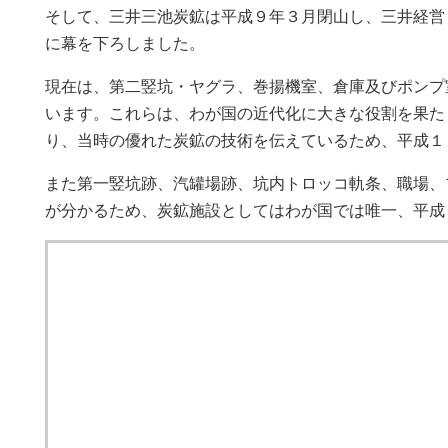
そして、三井三池炭鉱は平成９年３月閉山し、三井経営
に幕を下ろしました。
現在は、第二竪坑・ヤグラ、巻揚機室、倉庫及びポンプ
います。これらは、わが国の近代化に大きな役割を果た
り、当時の優れた炭鉱の技術を伝えているため、平成１
また第一竪坑跡、汽罐場跡、坑内トロッコ軌条、職場、
が分かるため、炭鉱施設としてはわが国では唯一、平成