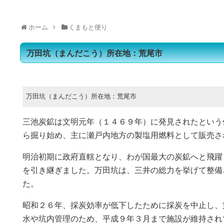
ホーム
くまもと便り
万田坑（まんだこう）所在地：荒尾市
万田坑（まんだこう）所在地：荒尾市
三池炭鉱は文明元年（１４６９年）に発見されたという
ら掘り始め、主に瀬戸内地方の製塩用燃料として販売さ
明治初期に政府直轄となり、わが国最大の炭鉱へと飛躍
を引き継ぎました。万田坑は、三井の総力を挙げて整備
た。
昭和２６年、採炭効率が低下したために採炭を中止し、
水や坑内管理のため、平成９年３月まで施設が維持され