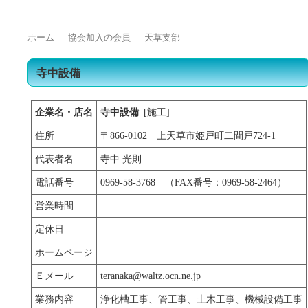
ホーム
協会加入の会員
天草支部
寺中設備
企業名・店名
寺中設備
[施工]
住所
〒866-0102 上天草市姫戸町二間戸724-1
代表者名
寺中 光則
電話番号
0969-58-3768 （FAX番号：0969-58-2464）
営業時間
定休日
ホームページ
Ｅメール
teranaka@waltz.ocn.ne.jp
業務内容
浄化槽工事、管工事、土木工事、機械設備工事