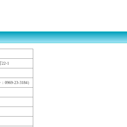
化槽業界の方へ
よくある質問ＦＡＱ
書類ダウンロード一覧
22-1
：0969-23-3184）