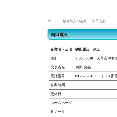
トップページ
浄化槽をご使用の皆様へ
浄
ホーム
協会加入の会員
天草支部
鶴田電設
企業名・店名
鶴田電設
[施工]
住所
〒863-0048 天草市中村町
代表者名
鶴田 藤義
電話番号
0969-23-3181 （FAX番号
営業時間
定休日
ホームページ
Ｅメール