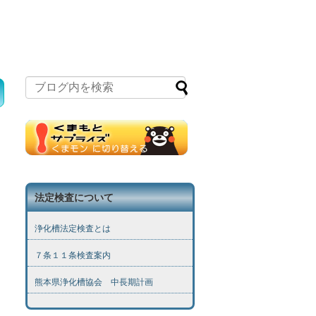
法定検査について
浄化槽法定検査とは
７条１１条検査案内
熊本県浄化槽協会 中長期計画