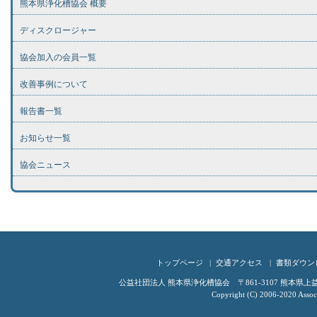
熊本県浄化槽協会 概要
ディスクロージャー
協会加入の会員一覧
改善事例について
報告書一覧
お知らせ一覧
協会ニュース
トップページ
交通アクセス
書類ダウン
公益社団法人 熊本県浄化槽協会 〒861-3107 熊本県上益城郡嘉
Copyright (C) 2006-2020 Associ