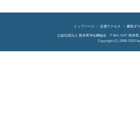
トップページ
交通アクセス
書類ダ
公益社団法人 熊本県浄化槽協会 〒861-3107 熊本県上益城
Copyright (C) 2006-2020 Ass