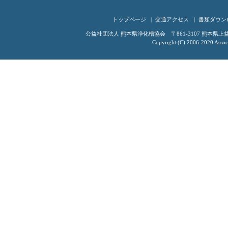
トップページ
交通アクセス
書類ダウン
公益社団法人 熊本県浄化槽協会 〒861-3107 熊本県上益城郡嘉
Copyright (C) 2006-2020 Associ