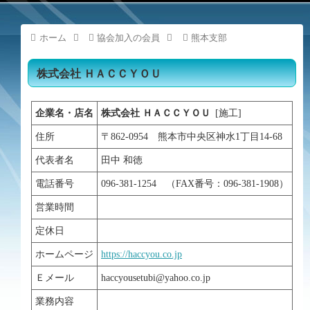
ホーム
協会加入の会員
熊本支部
株式会社 ＨＡＣＣＹＯＵ
企業名・店名
株式会社 ＨＡＣＣＹＯＵ
[施工]
住所
〒862-0954 熊本市中央区神水1丁目14-68
代表者名
田中 和徳
電話番号
096-381-1254 （FAX番号：096-381-1908）
営業時間
定休日
ホームページ
https://haccyou.co.jp
Ｅメール
haccyousetubi@yahoo.co.jp
業務内容