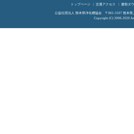
トップページ
交通アクセス
書類ダ
公益社団法人 熊本県浄化槽協会 〒861-3107 熊本県上益城
Copyright (C) 2006-2020 Ass