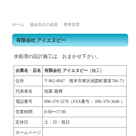
トップページ
浄化槽をご使用の皆様へ
浄化槽業界の方へ
よくある質問
ホーム
協会加入の会員
熊本支部
有限会社 アイエヌビー
水処理の設計施工は、おまかせ下さい。
企業名・店名
有限会社 アイエヌビー
[施工]
住所
〒862-0947 熊本市東区画図町重富706-73
代表者名
稲葉 義輝
電話番号
096-379-3278（FAX番号： 096-379-3648 ）
営業時間
8:00〜17:00
定休日
土・日・祝日
ホームページ