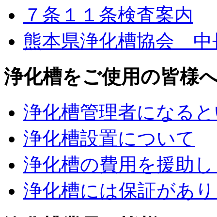
７条１１条検査案内
熊本県浄化槽協会 中
浄化槽をご使用の皆様
浄化槽管理者になると
浄化槽設置について
浄化槽の費用を援助し
浄化槽には保証があり