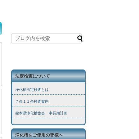
法定検査について
浄化槽法定検査とは
７条１１条検査案内
熊本県浄化槽協会 中長期計画
浄化槽をご使用の皆様へ