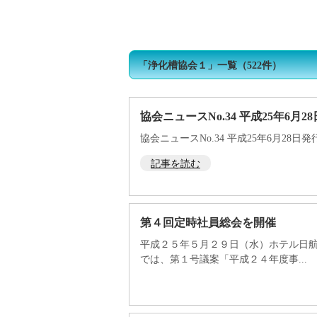
トップページ
浄化槽をご使用の皆様へ
浄
「
浄化槽協会１
」
一覧
（522件）
協会ニュースNo.34 平成25年6月
協会ニュースNo.34 平成25年6月28
記事を読む
第４回定時社員総会を開催
平成２５年５月２９日（水）ホテル日
では、第１号議案「平成２４年度事...