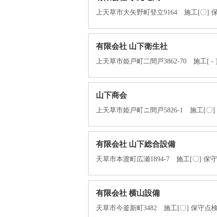
上天草市大矢野町登立9164 施工[〇] 保守点検
有限会社 山下衛生社
上天草市姫戸町二間戸3862-70 施工[ - 
山下商会
上天草市姫戸町ニ間戸5826-1 施工[〇] 保守点
有限会社 山下総合設備
天草市本渡町広瀬1894-7 施工[〇] 保守点検[
有限会社 横山設備
天草市今釜新町3482 施工[〇] 保守点検[ - 