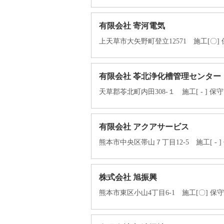
有限会社 寄河電気
上天草市大矢野町登立12571 施工[〇] 保守点
有限会社 苓北浄化槽管理センター
天草郡苓北町内田308-１ 施工[ - ] 保守
有限会社 アクアサービス
熊本市中央区帯山７丁目12-5 施工[ - ] 保
株式会社 旭振興
熊本市東区小山4丁目6-1 施工[〇] 保守点検[