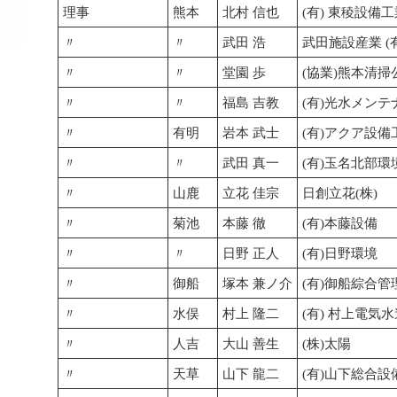
理事
熊本
北村 信也
(有) 東稜設備
〃
〃
武田 浩
武田施設産業 (
〃
〃
堂園 歩
(協業)熊本清掃
〃
〃
福島 吉教
(有)光水メンテ
〃
有明
岩本 武士
(有)アクア設備
〃
〃
武田 真一
(有)玉名北部環
〃
山鹿
立花 佳宗
日創立花(株)
〃
菊池
本藤 徹
(有)本藤設備
〃
〃
日野 正人
(有)日野環境
〃
御船
塚本 兼ノ介
(有)御船綜合管
〃
水俣
村上 隆二
(有) 村上電気
〃
人吉
大山 善生
(株)太陽
〃
天草
山下 龍二
(有)山下総合設