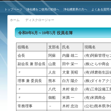
トップページ
浄化槽をご使用の皆様へ
浄化槽業界の方へ
よくある質問
ホーム
ディスクロージャー
令和8年6月～10年5月 役員名簿
役職名
支部名
氏名
現職名
会長
阿蘇
内藤 雄二
(有)阿蘇管理セ
副会長 兼 部会長
山鹿
田中 栄一
(株)とらや商会
〃
人吉
犬童 英昭
(有)球磨衛生
理事 兼 委員長
熊本
白方 陽介
(株)ダイキア
〃
八代
木村 俊介
(有)三幸設備工
〃
御船
米満 一
(有)米満商会
常務理事
－
木村 忠治
(公社)熊本県浄