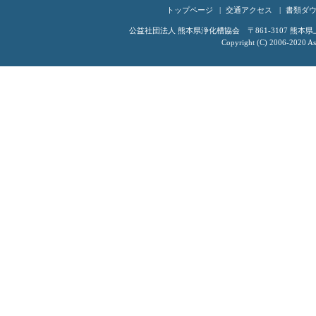
トップページ
交通アクセス
書類ダ
公益社団法人 熊本県浄化槽協会 〒861-3107 熊本県上益城
Copyright (C) 2006-2020 Ass