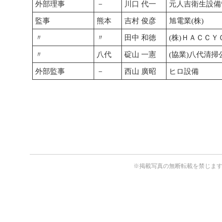
外部理事
－
川口 代一
元人吉衛生設備管
監事
熊本
吉村 俊彦
旭電業(株)
〃
〃
田中 和徳
(株)ＨＡＣＣＹ
〃
八代
碇山 一憲
(協業)八代清掃
外部監事
－
西山 廣昭
ヒロ設備
※掲載写真の無断転載を禁じま