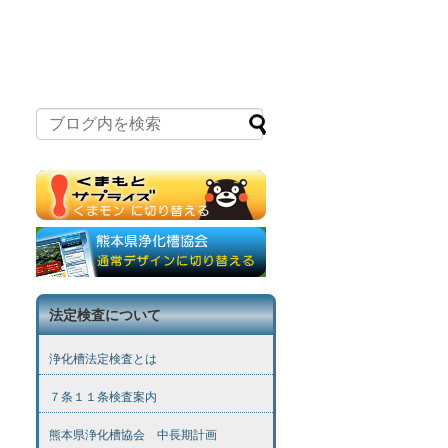
法定検査について
浄化槽法定検査とは
７条１１条検査案内
熊本県浄化槽協会 中長期計画