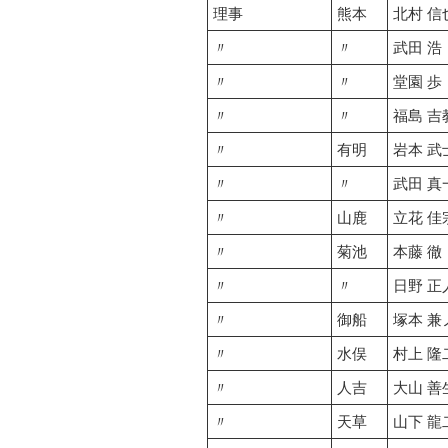
理事
熊本
北村 信
〃
〃
武田 浩
〃
〃
堂園 歩
〃
〃
福島 吉
〃
有明
岩本 武
〃
〃
武田 真
〃
山鹿
立花 佳
〃
菊池
本藤 徹
〃
〃
日野 正
〃
御船
塚本 兼
〃
水俣
村上 隆
〃
人吉
大山 善
〃
天草
山下 龍