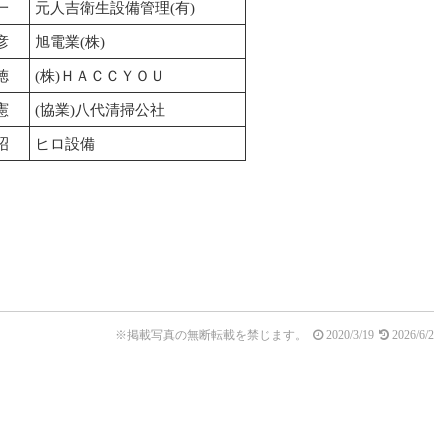
一
元人吉衛生設備管理(有)
彦
旭電業(株)
徳
(株)ＨＡＣＣＹＯＵ
憲
(協業)八代清掃公社
昭
ヒロ設備
※掲載写真の無断転載を禁じます。
2020/3/19
2026/6/2