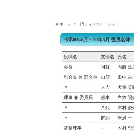
トップページ
浄化槽をご使用の皆様へ
浄
ホーム
ディスクロージャー
令和8年6月～10年5月 役員名簿
役職名
支部名
氏名
会長
阿蘇
内藤 雄
副会長 兼 部会長
山鹿
田中 栄
〃
人吉
犬童 英
理事 兼 委員長
熊本
白方 陽
〃
八代
木村 俊
〃
御船
米満 一
常務理事
－
木村 忠