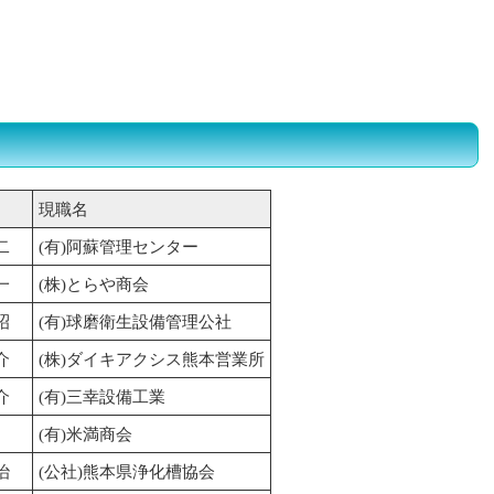
化槽業界の方へ
よくある質問ＦＡＱ
書類ダウンロード一覧
現職名
二
(有)阿蘇管理センター
一
(株)とらや商会
昭
(有)球磨衛生設備管理公社
介
(株)ダイキアクシス熊本営業所
介
(有)三幸設備工業
(有)米満商会
治
(公社)熊本県浄化槽協会