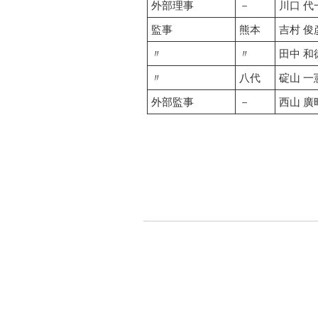
外部理事
－
川口 代
監事
熊本
吉村 俊
〃
〃
田中 和
〃
八代
碇山 一
外部監事
－
西山 廣