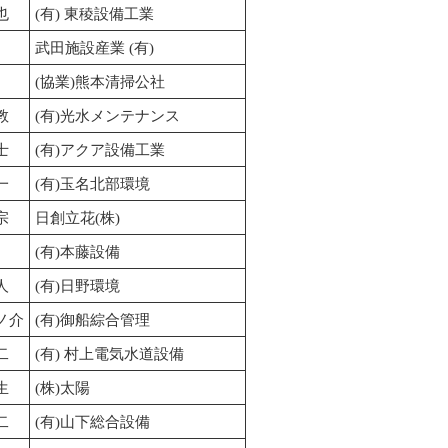
也
(有) 東稜設備工業
武田施設産業 (有)
(協業)熊本清掃公社
教
(有)光水メンテナンス
士
(有)アクア設備工業
一
(有)玉名北部環境
宗
日創立花(株)
(有)本藤設備
人
(有)日野環境
ノ介
(有)御船綜合管理
二
(有) 村上電気水道設備
生
(株)太陽
二
(有)山下総合設備