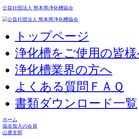
公益社団法人 熊本県浄化槽協会
トップページ
浄化槽をご使用の皆様
浄化槽業界の方へ
よくある質問ＦＡＱ
書類ダウンロード一覧
ホーム
協会加入の会員
山鹿支部